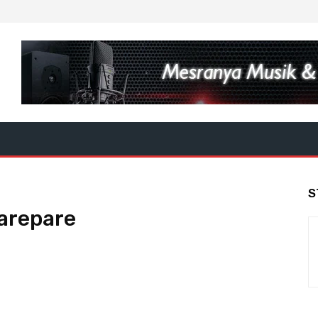
S
arepare