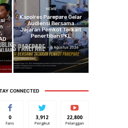
NEWS
r
Kapolres Parepare Gelar
si
Audiensi Bersama
n
Jajaran Pemkot Terkait
,
Penertiban PKL
PAD
Akbar Mesra
-
8 Agustus 2026
6
TAY CONNECTED
0
3,912
22,800
Fans
Pengikut
Pelanggan