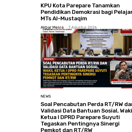
KPU Kota Parepare Tanamkan
Pendidikan Demokrasi bagi Pelajar
MTs Al-Mustaqim
Akbar Mesra
-
7 Agustus 2026
NEWS
Soal Pencabutan Perda RT/RW da
Validasi Data Bantuan Sosial, Waki
Ketua I DPRD Parepare Suyuti
Tegaskan Pentingnya Sinergi
Pemkot dan RT/RW