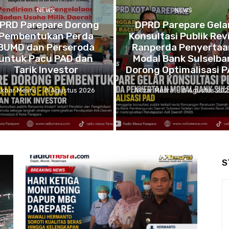
NEWS
NEWS
PRD Parepare Dorong
DPRD Parepare Gela
Pembentukan Perda
Konsultasi Publik Revi
BUMD dan Perseroda
Ranperda Penyertaa
untuk Pacu PAD dan
Modal Bank Sulselbar
Tarik Investor
Dorong Optimalisasi 
Akbar Mesra
-
8 Agustus 2026
Akbar Mesra
-
8 Agustus 202
S