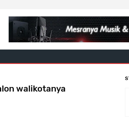
S
alon walikotanya