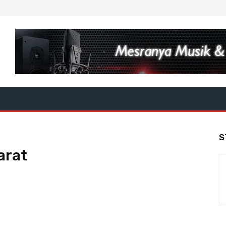
S
arat