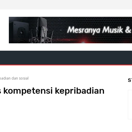
badian dan sosial
S
s kompetensi kepribadian