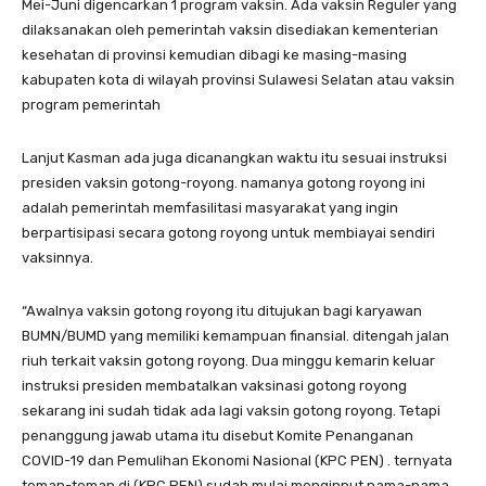
Mei-Juni digencarkan 1 program vaksin. Ada vaksin Reguler yang
dilaksanakan oleh pemerintah vaksin disediakan kementerian
kesehatan di provinsi kemudian dibagi ke masing-masing
kabupaten kota di wilayah provinsi Sulawesi Selatan atau vaksin
program pemerintah
Lanjut Kasman ada juga dicanangkan waktu itu sesuai instruksi
presiden vaksin gotong-royong. namanya gotong royong ini
adalah pemerintah memfasilitasi masyarakat yang ingin
berpartisipasi secara gotong royong untuk membiayai sendiri
vaksinnya.
“Awalnya vaksin gotong royong itu ditujukan bagi karyawan
BUMN/BUMD yang memiliki kemampuan finansial. ditengah jalan
riuh terkait vaksin gotong royong. Dua minggu kemarin keluar
instruksi presiden membatalkan vaksinasi gotong royong
sekarang ini sudah tidak ada lagi vaksin gotong royong. Tetapi
penanggung jawab utama itu disebut Komite Penanganan
COVID-19 dan Pemulihan Ekonomi Nasional (KPC PEN) . ternyata
teman-teman di (KPC PEN) sudah mulai menginput nama-nama