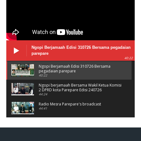
Ngopi Berjamaah Edisi 310726 Bersama pegadaian
parepare
40:22
Ngopi Berjamaah Edisi 310726 Bersama
pegadaian parepare
40:22
Ngopi berjamaah Bersama Wakil Ketua Komisi
2 DPRD kota Parepare Edisi 240726
44:24
Radio Mesra Parepare's broadcast
44:41
NGOPI BERJAMAAH Jumat 10/07/26
44:25