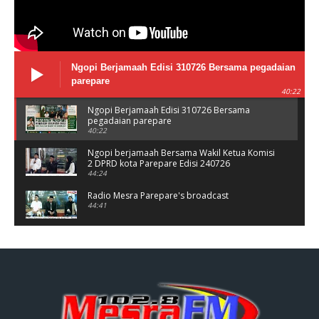
Ngopi Berjamaah Edisi 310726 Bersama pegadaian
parepare
40:22
Ngopi Berjamaah Edisi 310726 Bersama
pegadaian parepare
40:22
Ngopi berjamaah Bersama Wakil Ketua Komisi
2 DPRD kota Parepare Edisi 240726
44:24
Radio Mesra Parepare's broadcast
44:41
NGOPI BERJAMAAH Jumat 10/07/26
44:25
Ngopi berjamaah bersama polres Parepare
Jumat 03/06/26
37:56