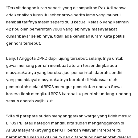
“Terkait dengan iuran seperti yang disampaikan Pak Adi bahwa
ada kenaikan iuran itu sebenarnya berita lama yang muncuil
kembali tarifnya masih seperti dulu kecuali kelas 3 yang kemrain
42 ribu oleh pemerintah 7000 yang lebihnya masayarakat
cumanbayar selebihnya, tidak ada kenaikan iuran” Kata politisi
gerindra tersebut.
Lanjut Anggota DPRD dapil ujung tersebut, selanjutnya untuk
gowa memang pernah membuat aturan tersendiri jika ada
masyarakatnya yang berobat jadi pemerintah daerah sendiri
yang membiayai masyarakatnya berobat di Makassar oleh
pemerintah melalui BPJS menegur pemerintah daerah Gowa
karena tidak mengikuti BPJS karena itu perintah undang-undang
semua daerah wajib ikuti
“kita di parepare sudah menganggarkan warga yang tidak masuk
BPJS PBI atau kategori mandiri. kita sudah menganggarkan di
APBD masyarakat yang ber KTP berkah wilayah Parepare itu
berobat di rumah sakit umum dan ditanggung pemerintah daerah