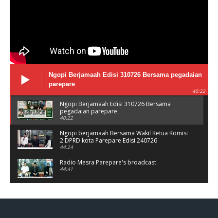
Ngopi Berjamaah Edisi 310726 Bersama pegadaian
parepare
40:22
Ngopi Berjamaah Edisi 310726 Bersama
pegadaian parepare
40:22
Ngopi berjamaah Bersama Wakil Ketua Komisi
2 DPRD kota Parepare Edisi 240726
44:24
Radio Mesra Parepare's broadcast
44:41
NGOPI BERJAMAAH Jumat 10/07/26
44:25