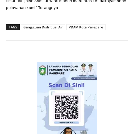
timur dan jalan Samsul Bahri mohon maaf atas ketidaknyamanan
pelayanan kami.” Terangnya
TAGS
Gangguan Distribusi Air
PDAM Kota Parepare