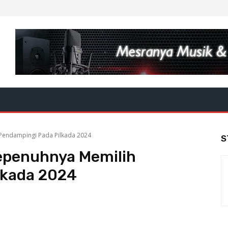
Pendampingi Pada Pilkada 2024
S
epenuhnya Memilih
lkada 2024