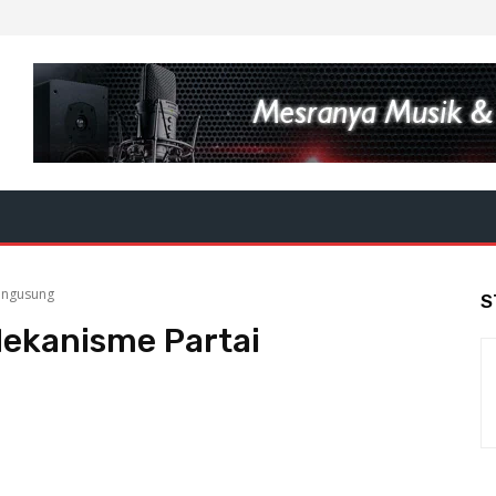
engusung
S
ekanisme Partai