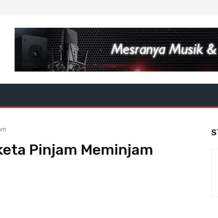
jam
S
keta Pinjam Meminjam