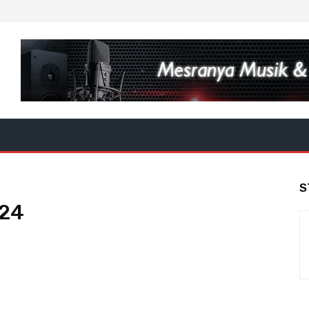
S
024