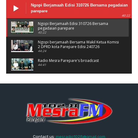
Ngopi Berjamaah Edisi 310726 Bersama pegadaian
parepare
40:22
Ngopi Berjamaah Edisi 310726 Bersama
pegadaian parepare
40:22
Ngopi berjamaah Bersama Wakil Ketua Komisi
2 DPRD kota Parepare Edisi 240726
44:24
Radio Mesra Parepare's broadcast
44:41
NGOPI BERJAMAAH Jumat 10/07/26
44:25
Ngopi berjamaah bersama polres Parepare
Jumat 03/06/26
37:56
Ngopi Berjamaah Jumat 26/06/26 Bersama
Damkar parepare
41:00
Dialog Kesehatan bersama Fatima Tema
Contact us:
mesradio1028@gmail.com