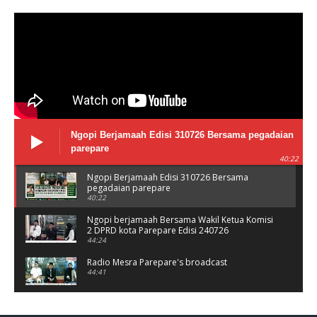
Ngopi Berjamaah Edisi 310726 Bersama pegadaian
parepare
40:22
Ngopi Berjamaah Edisi 310726 Bersama
pegadaian parepare
40:22
Ngopi berjamaah Bersama Wakil Ketua Komisi
2 DPRD kota Parepare Edisi 240726
44:24
Radio Mesra Parepare's broadcast
44:41
NGOPI BERJAMAAH Jumat 10/07/26
44:25