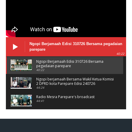
Ngopi Berjamaah Edisi 310726 Bersama pegadaian
parepare
40:22
Ngopi Berjamaah Edisi 310726 Bersama
pegadaian parepare
40:22
Ngopi berjamaah Bersama Wakil Ketua Komisi
2 DPRD kota Parepare Edisi 240726
44:24
Radio Mesra Parepare's broadcast
44:41
NGOPI BERJAMAAH Jumat 10/07/26
44:25