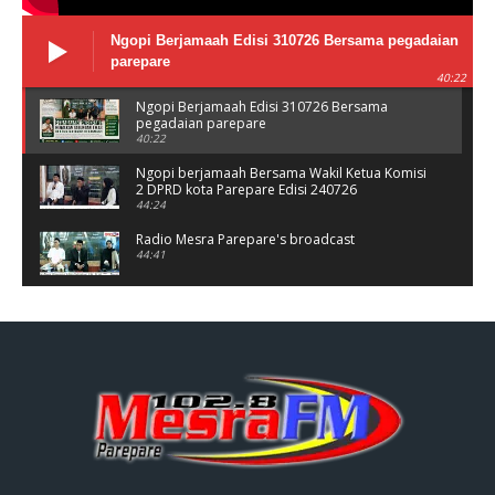
Ngopi Berjamaah Edisi 310726 Bersama pegadaian
parepare
40:22
Ngopi Berjamaah Edisi 310726 Bersama
pegadaian parepare
40:22
Ngopi berjamaah Bersama Wakil Ketua Komisi
2 DPRD kota Parepare Edisi 240726
44:24
Radio Mesra Parepare's broadcast
44:41
NGOPI BERJAMAAH Jumat 10/07/26
44:25
Ngopi berjamaah bersama polres Parepare
Jumat 03/06/26
37:56
Ngopi Berjamaah Jumat 26/06/26 Bersama
Damkar parepare
41:00