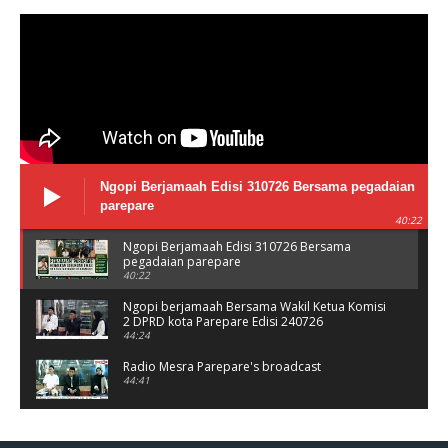
Ngopi Berjamaah Edisi 310726 Bersama pegadaian
parepare
40:22
Ngopi Berjamaah Edisi 310726 Bersama
pegadaian parepare
40:22
Ngopi berjamaah Bersama Wakil Ketua Komisi
2 DPRD kota Parepare Edisi 240726
44:24
Radio Mesra Parepare's broadcast
44:41
NGOPI BERJAMAAH Jumat 10/07/26
44:25