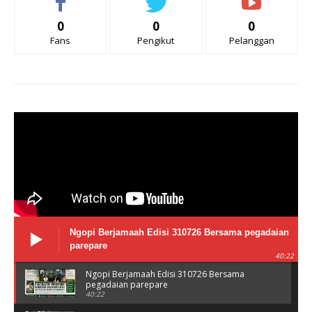
0
0
0
Fans
Pengikut
Pelanggan
Ngopi Berjamaah Edisi 310726 Bersama pegadaian
parepare
40:22
Ngopi Berjamaah Edisi 310726 Bersama
pegadaian parepare
40:22