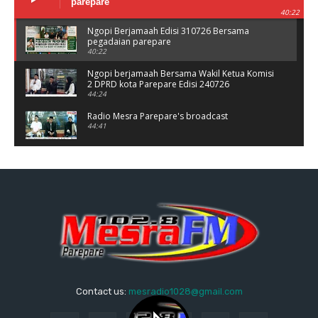
parepare
40:22
Ngopi Berjamaah Edisi 310726 Bersama
pegadaian parepare
40:22
Ngopi berjamaah Bersama Wakil Ketua Komisi
2 DPRD kota Parepare Edisi 240726
44:24
Radio Mesra Parepare's broadcast
44:41
NGOPI BERJAMAAH Jumat 10/07/26
44:25
Ngopi berjamaah bersama polres Parepare
Jumat 03/06/26
37:56
Ngopi Berjamaah Jumat 26/06/26 Bersama
Damkar parepare
41:00
Dialog Kesehatan bersama Fatima Tema
Contact us:
mesradio1028@gmail.com
Stunting
56:55