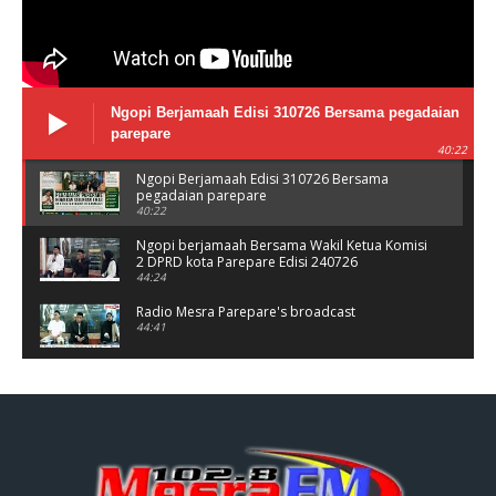
Ngopi Berjamaah Edisi 310726 Bersama pegadaian
parepare
40:22
Ngopi Berjamaah Edisi 310726 Bersama
pegadaian parepare
40:22
Ngopi berjamaah Bersama Wakil Ketua Komisi
2 DPRD kota Parepare Edisi 240726
44:24
Radio Mesra Parepare's broadcast
44:41
NGOPI BERJAMAAH Jumat 10/07/26
44:25
Ngopi berjamaah bersama polres Parepare
Jumat 03/06/26
37:56