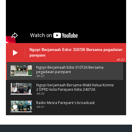
Ngopi Berjamaah Edisi 310726 Bersama pegadaian
parepare
40:22
Ngopi Berjamaah Edisi 310726 Bersama
pegadaian parepare
40:22
Ngopi berjamaah Bersama Wakil Ketua Komisi
2 DPRD kota Parepare Edisi 240726
44:24
Radio Mesra Parepare's broadcast
44:41
NGOPI BERJAMAAH Jumat 10/07/26
44:25