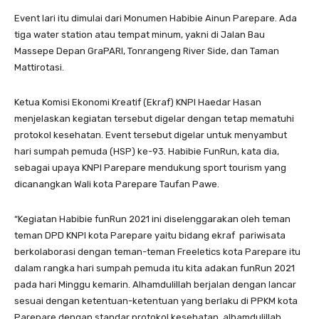
Event lari itu dimulai dari Monumen Habibie Ainun Parepare. Ada
tiga water station atau tempat minum, yakni di Jalan Bau
Massepe Depan GraPARI, Tonrangeng River Side, dan Taman
Mattirotasi.
Ketua Komisi Ekonomi Kreatif (Ekraf) KNPI Haedar Hasan
menjelaskan kegiatan tersebut digelar dengan tetap mematuhi
protokol kesehatan. Event tersebut digelar untuk menyambut
hari sumpah pemuda (HSP) ke-93. Habibie FunRun, kata dia,
sebagai upaya KNPI Parepare mendukung sport tourism yang
dicanangkan Wali kota Parepare Taufan Pawe.
“Kegiatan Habibie funRun 2021 ini diselenggarakan oleh teman
teman DPD KNPI kota Parepare yaitu bidang ekraf pariwisata
berkolaborasi dengan teman-teman Freeletics kota Parepare itu
dalam rangka hari sumpah pemuda itu kita adakan funRun 2021
pada hari Minggu kemarin. Alhamdulillah berjalan dengan lancar
sesuai dengan ketentuan-ketentuan yang berlaku di PPKM kota
Parepare dengan standar protokol kesehatan. alhamdulillah