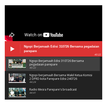
Ngopi Berjamaah Edisi 310726 Bersama pegadaian
parepare
40:22
Ngopi Berjamaah Edisi 310726 Bersama
pegadaian parepare
40:22
Ngopi berjamaah Bersama Wakil Ketua Komisi
2 DPRD kota Parepare Edisi 240726
44:24
Radio Mesra Parepare's broadcast
44:41
NGOPI BERJAMAAH Jumat 10/07/26
44:25