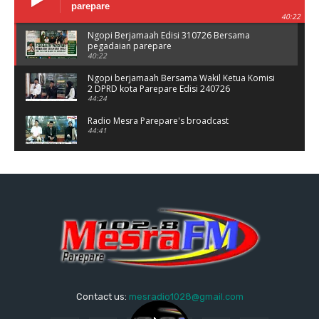
parepare
40:22
Ngopi Berjamaah Edisi 310726 Bersama
pegadaian parepare
40:22
Ngopi berjamaah Bersama Wakil Ketua Komisi
2 DPRD kota Parepare Edisi 240726
44:24
Radio Mesra Parepare's broadcast
44:41
NGOPI BERJAMAAH Jumat 10/07/26
44:25
Ngopi berjamaah bersama polres Parepare
Jumat 03/06/26
37:56
Ngopi Berjamaah Jumat 26/06/26 Bersama
Damkar parepare
41:00
Dialog Kesehatan bersama Fatima Tema
Contact us:
mesradio1028@gmail.com
Stunting
56:55