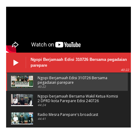
Ngopi Berjamaah Edisi 310726 Bersama pegadaian
parepare
40:22
Ngopi Berjamaah Edisi 310726 Bersama
pegadaian parepare
40:22
Ngopi berjamaah Bersama Wakil Ketua Komisi
2 DPRD kota Parepare Edisi 240726
44:24
Radio Mesra Parepare's broadcast
44:41
NGOPI BERJAMAAH Jumat 10/07/26
44:25