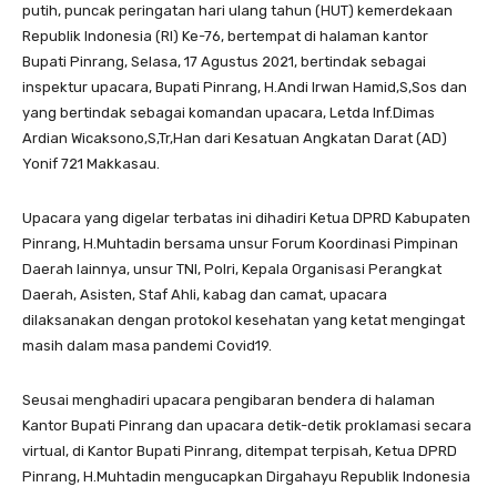
putih, puncak peringatan hari ulang tahun (HUT) kemerdekaan
Republik Indonesia (RI) Ke-76, bertempat di halaman kantor
Bupati Pinrang, Selasa, 17 Agustus 2021, bertindak sebagai
inspektur upacara, Bupati Pinrang, H.Andi Irwan Hamid,S,Sos dan
yang bertindak sebagai komandan upacara, Letda Inf.Dimas
Ardian Wicaksono,S,Tr,Han dari Kesatuan Angkatan Darat (AD)
Yonif 721 Makkasau.
Upacara yang digelar terbatas ini dihadiri Ketua DPRD Kabupaten
Pinrang, H.Muhtadin bersama unsur Forum Koordinasi Pimpinan
Daerah lainnya, unsur TNI, Polri, Kepala Organisasi Perangkat
Daerah, Asisten, Staf Ahli, kabag dan camat, upacara
dilaksanakan dengan protokol kesehatan yang ketat mengingat
masih dalam masa pandemi Covid19.
Seusai menghadiri upacara pengibaran bendera di halaman
Kantor Bupati Pinrang dan upacara detik-detik proklamasi secara
virtual, di Kantor Bupati Pinrang, ditempat terpisah, Ketua DPRD
Pinrang, H.Muhtadin mengucapkan Dirgahayu Republik Indonesia