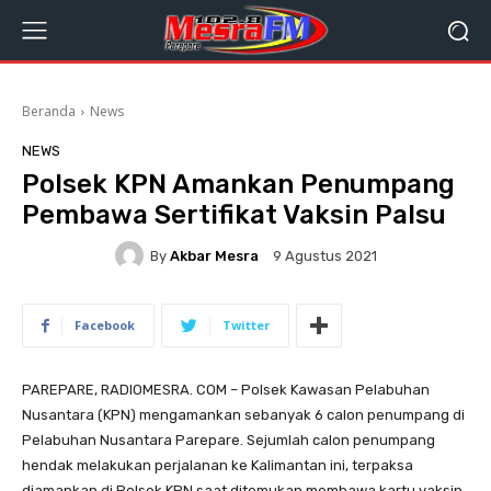
Beranda
News
NEWS
Polsek KPN Amankan Penumpang
Pembawa Sertifikat Vaksin Palsu
By
Akbar Mesra
9 Agustus 2021
Facebook
Twitter
PAREPARE, RADIOMESRA. COM – Polsek Kawasan Pelabuhan
Nusantara (KPN) mengamankan sebanyak 6 calon penumpang di
Pelabuhan Nusantara Parepare. Sejumlah calon penumpang
hendak melakukan perjalanan ke Kalimantan ini, terpaksa
diamankan di Polsek KPN saat ditemukan membawa kartu vaksin