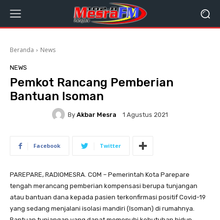
Beranda
News
NEWS
Pemkot Rancang Pemberian
Bantuan Isoman
By
Akbar Mesra
1 Agustus 2021
Facebook
Twitter
PAREPARE, RADIOMESRA. COM – Pemerintah Kota Parepare
tengah merancang pemberian kompensasi berupa tunjangan
atau bantuan dana kepada pasien terkonfirmasi positif Covid-19
yang sedang menjalani isolasi mandiri (Isoman) di rumahnya.
Bantuan tunjangan yang dapat memenuhi kebutuhan hidup