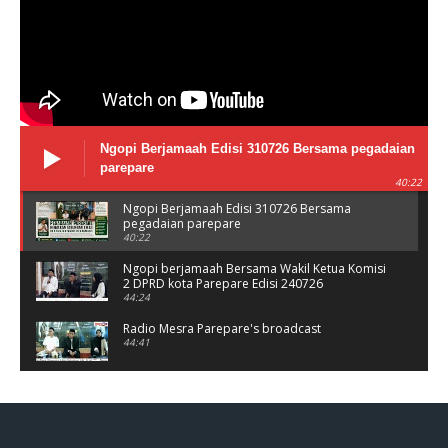
Ngopi Berjamaah Edisi 310726 Bersama pegadaian
parepare
40:22
Ngopi Berjamaah Edisi 310726 Bersama
pegadaian parepare
40:22
Ngopi berjamaah Bersama Wakil Ketua Komisi
2 DPRD kota Parepare Edisi 240726
44:24
Radio Mesra Parepare's broadcast
44:41
NGOPI BERJAMAAH Jumat 10/07/26
44:25