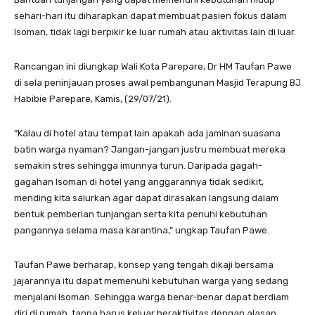
sehari-hari itu diharapkan dapat membuat pasien fokus dalam
Isoman, tidak lagi berpikir ke luar rumah atau aktivitas lain di luar.
Rancangan ini diungkap Wali Kota Parepare, Dr HM Taufan Pawe
di sela peninjauan proses awal pembangunan Masjid Terapung BJ
Habibie Parepare, Kamis, (29/07/21).
“Kalau di hotel atau tempat lain apakah ada jaminan suasana
batin warga nyaman? Jangan-jangan justru membuat mereka
semakin stres sehingga imunnya turun. Daripada gagah-
gagahan Isoman di hotel yang anggarannya tidak sedikit,
mending kita salurkan agar dapat dirasakan langsung dalam
bentuk pemberian tunjangan serta kita penuhi kebutuhan
pangannya selama masa karantina,” ungkap Taufan Pawe.
Taufan Pawe berharap, konsep yang tengah dikaji bersama
jajarannya itu dapat memenuhi kebutuhan warga yang sedang
menjalani Isoman. Sehingga warga benar-benar dapat berdiam
diri di rumah, tanpa harus keluar beraktivitas dengan alasan