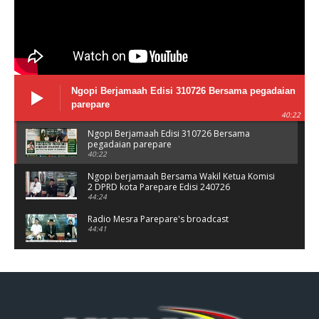
Ngopi Berjamaah Edisi 310726 Bersama pegadaian
parepare
40:22
Ngopi Berjamaah Edisi 310726 Bersama
pegadaian parepare
40:22
Ngopi berjamaah Bersama Wakil Ketua Komisi
2 DPRD kota Parepare Edisi 240726
44:24
Radio Mesra Parepare's broadcast
44:41
NGOPI BERJAMAAH Jumat 10/07/26
44:25
Ngopi berjamaah bersama polres Parepare
Jumat 03/06/26