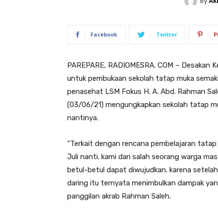
By
Ak
Facebook
Twitter
P
PAREPARE, RADIOMESRA. COM – Desakan Kepa
untuk pembukaan sekolah tatap muka semak
penasehat LSM Fokus H. A. Abd. Rahman Sale
(03/06/21) mengungkapkan sekolah tatap muk
nantinya.
“Terkait dengan rencana pembelajaran tatap 
Juli nanti. kami dari salah seorang warga m
betul-betul dapat diwujudkan. karena setelah 
daring itu ternyata menimbulkan dampak yang 
panggilan akrab Rahman Saleh.