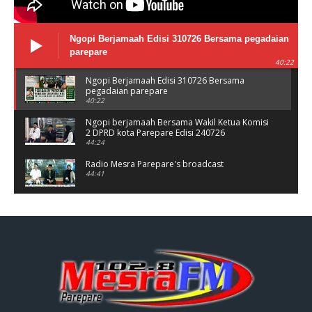
Ngopi Berjamaah Edisi 310726 Bersama pegadaian
parepare
40:22
Ngopi Berjamaah Edisi 310726 Bersama
pegadaian parepare
40:22
Ngopi berjamaah Bersama Wakil Ketua Komisi
2 DPRD kota Parepare Edisi 240726
44:24
Radio Mesra Parepare's broadcast
44:41
NGOPI BERJAMAAH Jumat 10/07/26
44:25
Ngopi berjamaah bersama polres Parepare
Jumat 03/06/26
37:56
Ngopi Berjamaah Jumat 26/06/26 Bersama
Damkar parepare
41:00