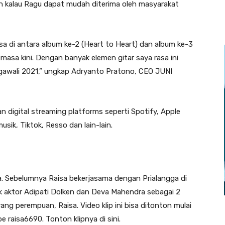
akin kalau Ragu dapat mudah diterima oleh masyarakat
a di antara album ke-2 (Heart to Heart) dan album ke-3
asa kini. Dengan banyak elemen gitar saya rasa ini
ngawali 2021,” ungkap Adryanto Pratono, CEO JUNI
an digital streaming platforms seperti Spotify, Apple
sik, Tiktok, Resso dan lain-lain.
ga. Sebelumnya Raisa bekerjasama dengan Prialangga di
k aktor Adipati Dolken dan Deva Mahendra sebagai 2
ang perempuan, Raisa. Video klip ini bisa ditonton mulai
e raisa6690. Tonton klipnya di sini.