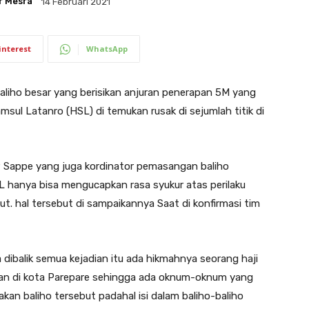
r Mesra
14 Februari 2021
interest
WhatsApp
iho besar yang berisikan anjuran penerapan 5M yang
sul Latanro (HSL) di temukan rusak di sejumlah titik di
 Sappe yang juga kordinator pemasangan baliho
hanya bisa mengucapkan rasa syukur atas perilaku
. hal tersebut di sampaikannya Saat di konfirmasi tim
 dibalik semua kejadian itu ada hikmahnya seorang haji
kan di kota Parepare sehingga ada oknum-oknum yang
an baliho tersebut padahal isi dalam baliho-baliho