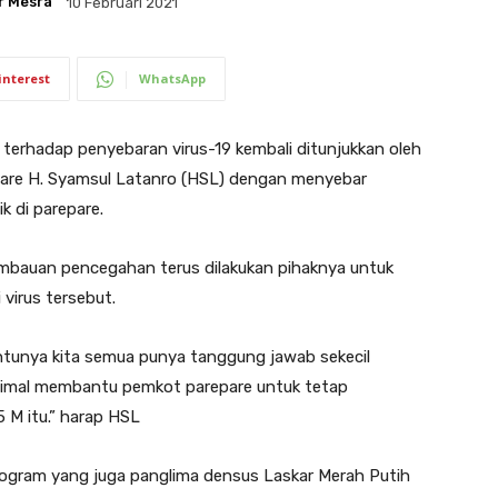
r Mesra
10 Februari 2021
interest
WhatsApp
rhadap penyebaran virus-19 kembali ditunjukkan oleh
pare H. Syamsul Latanro (HSL) dengan menyebar
k di parepare.
mbauan pencegahan terus dilakukan pihaknya untuk
irus tersebut.
entunya kita semua punya tanggung jawab sekecil
inimal membantu pemkot parepare untuk tetap
 M itu.” harap HSL
gram yang juga panglima densus Laskar Merah Putih