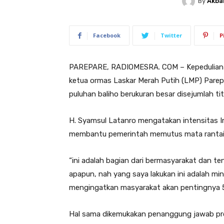
By
Akba
Facebook
Twitter
P
PAREPARE, RADIOMESRA. COM – Kepedulian te
ketua ormas Laskar Merah Putih (LMP) Pare
puluhan baliho berukuran besar disejumlah titi
H. Syamsul Latanro mengatakan intensitas I
membantu pemerintah memutus mata rantai v
“ini adalah bagian dari bermasyarakat dan t
apapun, nah yang saya lakukan ini adalah m
mengingatkan masyarakat akan pentingnya 5
Hal sama dikemukakan penanggung jawab pro