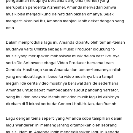
pengalaman hidupnya bersama sang oma (nenek) yang
merupakan penderita Alzheimer, Amanda menyadari bahwa
musik bisa menjadi kunci ke hati dan pikiran omanya. Sejak
mengerti akan hal itu, Amanda menjadi lebih dekat dengan sang
oma.
Dalam memproduksi lagu ini, Amanda dibantu oleh teman-teman
mudanya yaitu Chikita sebagai Music Producer didukung 16
musisi yang merupakan mahasiswa musik dalam cast live-nya,
serta Dio Setiawan sebagai Video Producer bersama team
Jendela. Hasil kerja keras Amanda dan teman-temannya inilah
yang membuat lagu ini beserta video musiknya bisa tampil
megah. Ide cerita video musiknya berawal dari ide sederhana
Amanda untuk dapat ‘membedakan’ sudut pandang narrator,
sang ibu, dan anaknya Membuat video musik lagu ini akhirnya
direkam di 3 lokasi berbeda: Concert Hall, Hutan, dan Rumah.
Lagu dengan tema seperti yang Amanda coba tampilkan dalam
lagu ‘Wanderer’ ini memang jarang ditampilkan oleh seorang
musisi. Namun, Amanda ingin mendedikasikan lagu ini kepada