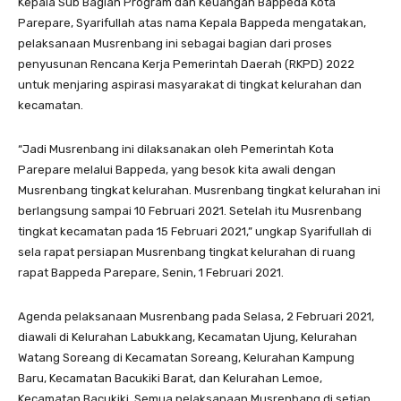
Kepala Sub Bagian Program dan Keuangan Bappeda Kota
Parepare, Syarifullah atas nama Kepala Bappeda mengatakan,
pelaksanaan Musrenbang ini sebagai bagian dari proses
penyusunan Rencana Kerja Pemerintah Daerah (RKPD) 2022
untuk menjaring aspirasi masyarakat di tingkat kelurahan dan
kecamatan.
“Jadi Musrenbang ini dilaksanakan oleh Pemerintah Kota
Parepare melalui Bappeda, yang besok kita awali dengan
Musrenbang tingkat kelurahan. Musrenbang tingkat kelurahan ini
berlangsung sampai 10 Februari 2021. Setelah itu Musrenbang
tingkat kecamatan pada 15 Februari 2021,” ungkap Syarifullah di
sela rapat persiapan Musrenbang tingkat kelurahan di ruang
rapat Bappeda Parepare, Senin, 1 Februari 2021.
Agenda pelaksanaan Musrenbang pada Selasa, 2 Februari 2021,
diawali di Kelurahan Labukkang, Kecamatan Ujung, Kelurahan
Watang Soreang di Kecamatan Soreang, Kelurahan Kampung
Baru, Kecamatan Bacukiki Barat, dan Kelurahan Lemoe,
Kecamatan Bacukiki. Semua pelaksanaan Musrenbang di setiap