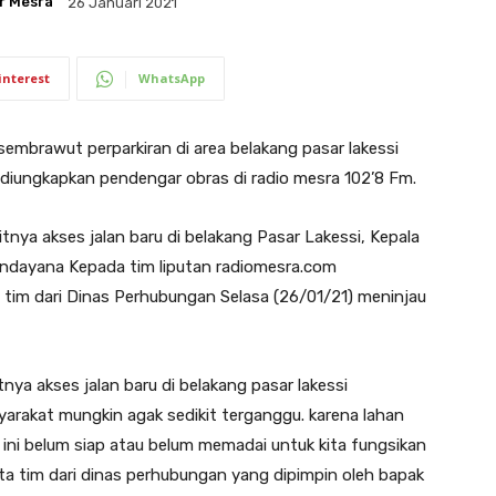
r Mesra
26 Januari 2021
interest
WhatsApp
brawut perparkiran di area belakang pasar lakessi
 diungkapkan pendengar obras di radio mesra 102’8 Fm.
tnya akses jalan baru di belakang Pasar Lakessi, Kepala
andayana Kepada tim liputan radiomesra.com
tim dari Dinas Perhubungan Selasa (26/01/21) meninjau
nya akses jalan baru di belakang pasar lakessi
rakat mungkin agak sedikit terganggu. karena lahan
i ini belum siap atau belum memadai untuk kita fungsikan
erta tim dari dinas perhubungan yang dipimpin oleh bapak