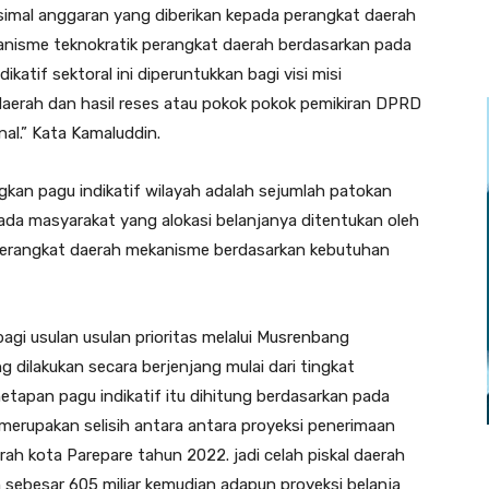
simal anggaran yang diberikan kepada perangkat daerah
kanisme teknokratik perangkat daerah berdasarkan pada
katif sektoral ini diperuntukkan bagi visi misi
daerah dan hasil reses atau pokok pokok pemikiran DPRD
nal.” Kata Kamaluddin.
angkan pagu indikatif wilayah adalah sejumlah patokan
ada masyarakat yang alokasi belanjanya ditentukan oleh
erangkat daerah mekanisme berdasarkan kebutuhan
 bagi usulan usulan prioritas melalui Musrenbang
ilakukan secara berjenjang mulai dari tingkat
etapan pagu indikatif itu dihitung berdasarkan pada
h merupakan selisih antara antara proyeksi penerimaan
ah kota Parepare tahun 2022. jadi celah piskal daerah
h sebesar 605 miliar kemudian adapun proyeksi belanja