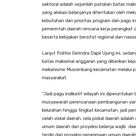
sektoral adalah sejumlah patokan batas mak
yang alokasi belanjanya ditentukan oleh me
kebutuhan dan prioritas program dan pagu indi
pemerintah daerah rencana kerja perangkat 
beserta kebijakan bersifat regional dan nasio
Lanjut Politisi Gerindra Dapil Ujung ini, sed
batas maksimal anggaran yang diberikan kep
mekanisme Musrenbang kecamatan melalui p
masyarakat.
“Jadi pagu indikatif wilayah ini diperuntukan
musyawarah perencanaan pembangunan yang d
kelurahan hingga tingkat kecamatan. jadi pen
celah viskal daerah. cela piskal daerah adala
umum daerah dan proyeksi belanja wajib daer
terdiri dari proyeksi penerimaan umum daera