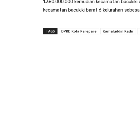
1.380.000.000 kemudian kecamatan bacukiki 
kecamatan bacukiki barat 6 kelurahan sebesar
TAGS
DPRD Kota Parepare
Kamaluddin Kadir