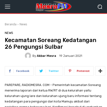
Beranda
News
NEWS
Kecamatan Soreang Kedatangan
26 Pengungsi Sulbar
By
Akbar Mesra
19 Januari 2021
Facebook
Twitter
Pinterest
PAREPARE, RADIOMESRA. COM – Pemerintah kecamatan Soreang
menerima laporan dari ketua RW/RT di dua kelurahan yaitu
kelurahan ujung lare dan kelurahan ujung baru informasi tentang
kedatangan para pengungsi dari kota Mamuju akibat dari
peristiwa gempa beberapa hari. Konfirmasi tersebut di ungkapkan